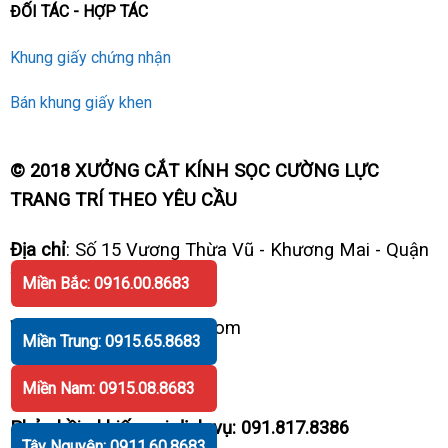
ĐỐI TÁC - HỢP TÁC
Khung giấy chứng nhận
Bán khung giấy khen
© 2018 XƯỞNG CẮT KÍNH SỌC CƯỜNG LỰC
TRANG TRÍ THEO YÊU CẦU
Địa chỉ
: Số 15 Vương Thừa Vũ - Khương Mai - Quận
Thanh Xuân - Hà Nội
Miền Bắc: 0916.00.8683
Website
: www.KinhSoc.Com
Miền Trung: 0915.65.8683
Hotline:
0918.30.8683
Miền Nam: 0915.08.8683
Phản hồi - khiếu nại dịch vụ: 091.817.8386
Tây Nguyên: 0911.60.8683