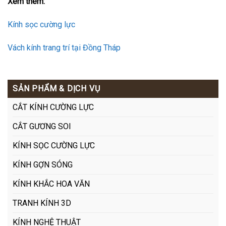
Xem thêm:
Kính sọc cường lực
Vách kính trang trí tại Đồng Tháp
SẢN PHẨM & DỊCH VỤ
CẮT KÍNH CƯỜNG LỰC
CẮT GƯƠNG SOI
KÍNH SỌC CƯỜNG LỰC
KÍNH GỢN SÓNG
KÍNH KHẮC HOA VĂN
TRANH KÍNH 3D
KÍNH NGHỆ THUẬT