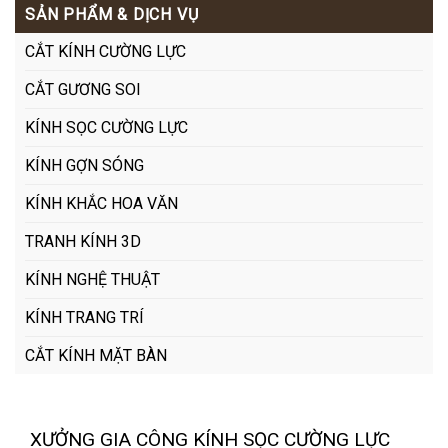
SẢN PHẨM & DỊCH VỤ
CẮT KÍNH CƯỜNG LỰC
CẮT GƯƠNG SOI
KÍNH SỌC CƯỜNG LỰC
KÍNH GỢN SÓNG
KÍNH KHẮC HOA VĂN
TRANH KÍNH 3D
KÍNH NGHỆ THUẬT
KÍNH TRANG TRÍ
CẮT KÍNH MẶT BÀN
XƯỞNG GIA CÔNG KÍNH SỌC CƯỜNG LỰC