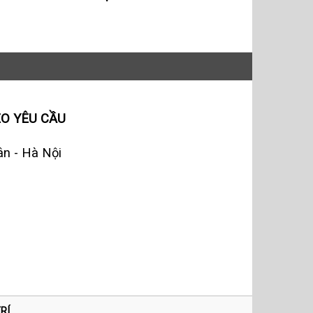
EO YÊU CẦU
n - Hà Nội
RÍ