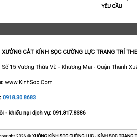
YÊU CẦU
8 XƯỞNG CẮT KÍNH SỌC CƯỜNG LỰC TRANG TRÍ TH
: Số 15 Vương Thừa Vũ - Khương Mai - Quận Thanh Xuâ
e
: www.KinhSoc.Com
e:
0918.30.8683
i - khiếu nại dịch vụ: 091.817.8386
opyright 2026 ©
XƯỞNG KÍNH SỌC CƯỜNG LỰC - KÍNH SỌC TRANG T