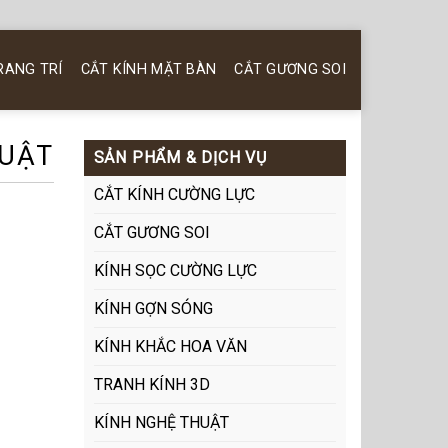
RANG TRÍ
CẮT KÍNH MẶT BÀN
CẮT GƯƠNG SOI
HUẬT
SẢN PHẨM & DỊCH VỤ
CẮT KÍNH CƯỜNG LỰC
CẮT GƯƠNG SOI
KÍNH SỌC CƯỜNG LỰC
KÍNH GỢN SÓNG
KÍNH KHẮC HOA VĂN
TRANH KÍNH 3D
KÍNH NGHỆ THUẬT