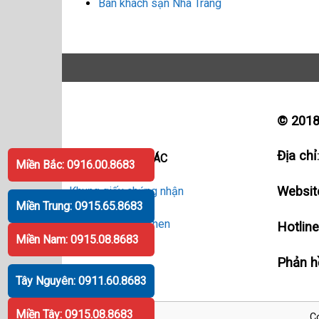
Bán khách sạn Nha Trang
© 201
Địa chỉ
ĐỐI TÁC - HỢP TÁC
Miền Bắc: 0916.00.8683
Websit
Khung giấy chứng nhận
Miền Trung: 0915.65.8683
Bán khung giấy khen
Hotlin
Miền Nam: 0915.08.8683
Phản hồ
Tây Nguyên: 0911.60.8683
Miền Tây: 0915.08.8683
C